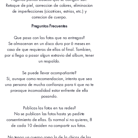
Retoque de piel, correccion de colores, eliminacion
de imperfecciones (cicatrices, estrias, etc.) y
correcion de cuerpo.​
Preguntas Frecuentes
Que pasa con las fotos que no entregas?
Se almacenan en un disco duro por 6 meses en
caso de que requieras de ellas al final. Tambien,
por si llega a pasar algun extravio del album, tener
un respaldo.
Se puede llevar acompañante?
Si, aunque como recomendacion, intenta que sea
una persona de mucha confianza para ti que no te
provoque incomodidad estar enfrente de ella
posando.
Publicas las fotos en tus redes?
No se publican las fotos hasta yo pedirte
consentimiento de ellas. Es normal si no quieres, 8
de cada 10 deciden no compartir sus fotos.
No tengo un cuerpo como la de la chicas de las