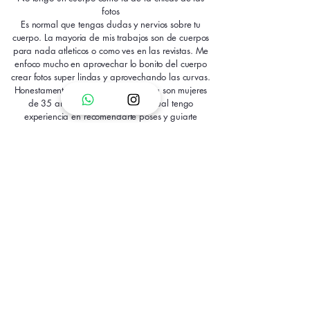
fotos
Es normal que tengas dudas y nervios sobre tu
cuerpo. La mayoria de mis trabajos son de cuerpos
para nada atleticos o como ves en las revistas. Me
enfoco mucho en aprovechar lo bonito del cuerpo
crear fotos super lindas y aprovechando las curvas.
Honestamente, el 80% de mi clientela son mujeres
de 35 años en adelante, por lo cual tengo
experiencia en recomendarte poses y guiarte
durante la sesion.
Ejemplos de sesiones